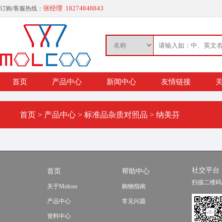
张经理 18274848843
订购/客服热线：
首页
产品中心
新闻中心
友情链接
关
首页
>
产品中心
>
标准品杂质对照品
>
纳美芬
社交平台
首页
帮助中心
扫描二维码
关于Molcoo
购物指南
产品中心
常见问题
资料中心