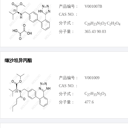
产品编号：
V001007B
CAS NO.：
.
分子式：
C
H
N
O
C
H
O
20
23
5
2
2
2
4
分子量：
365.43 90.03
缬沙坦异丙酯
产品编号：
V001009
CAS NO.：
C
H
N
O
分子式：
27
35
5
3
分子量：
477.6