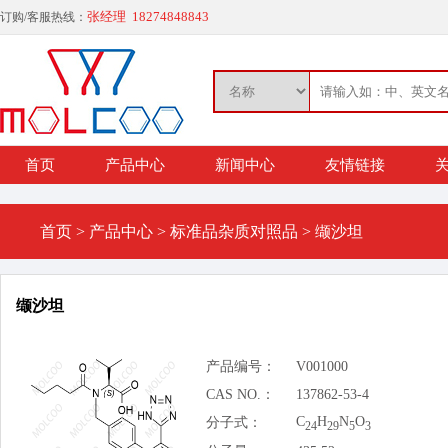
张经理 18274848843
订购/客服热线：
首页
产品中心
新闻中心
友情链接
关
首页
>
产品中心
>
标准品杂质对照品
>
缬沙坦
缬沙坦
产品编号：
V001000
CAS NO.：
137862-53-4
C
H
N
O
分子式：
24
29
5
3