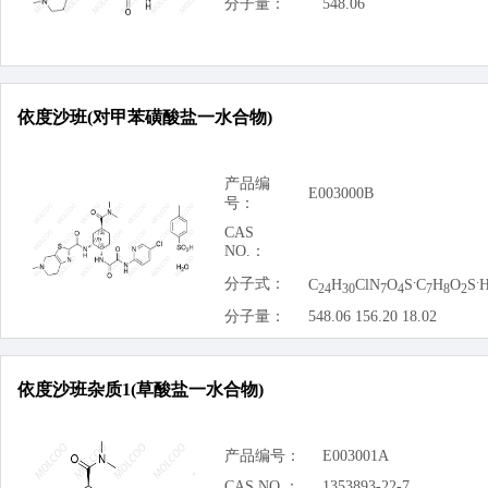
分子量：
548.06
依度沙班(对甲苯磺酸盐一水合物)
产品编
E003000B
号：
CAS
NO.：
.
.
分子式：
C
H
ClN
O
S
C
H
O
S
24
30
7
4
7
8
2
分子量：
548.06 156.20 18.02
依度沙班杂质1(草酸盐一水合物)
产品编号：
E003001A
CAS NO.：
1353893-22-7