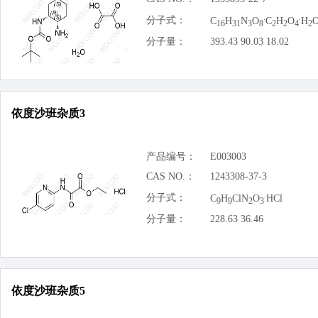
.
.
分子式：
C
H
N
O
C
H
O
H
16
31
3
8
2
2
4
2
分子量：
393.43 90.03 18.02
依度沙班杂质3
产品编号：
E003003
CAS NO.：
1243308-37-3
.
分子式：
C
H
ClN
O
HCl
9
9
2
3
分子量：
228.63 36.46
依度沙班杂质5