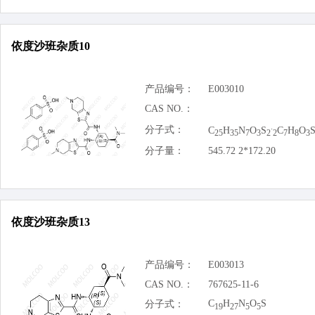
依度沙班杂质10
产品编号：
E003010
CAS NO.：
.
分子式：
C
H
N
O
S
C
H
O
25
35
7
3
2
2
7
8
3
分子量：
545.72 2*172.20
依度沙班杂质13
产品编号：
E003013
CAS NO.：
767625-11-6
C
H
N
O
S
分子式：
19
27
5
5