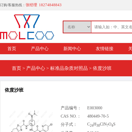
张经理 18274848843
订购/客服热线：
首页
产品中心
新闻中心
友情链接
关
首页
>
产品中心
>
标准品杂质对照品
>
依度沙班
依度沙班
产品编号：
E003000
CAS NO.：
480449-70-5
C
H
ClN
O
S
分子式：
24
30
7
4