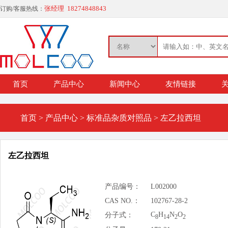
张经理 18274848843
订购/客服热线：
首页
产品中心
新闻中心
友情链接
关
首页
>
产品中心
>
标准品杂质对照品
>
左乙拉西坦
左乙拉西坦
产品编号：
L002000
CAS NO.：
102767-28-2
C
H
N
O
分子式：
8
14
2
2