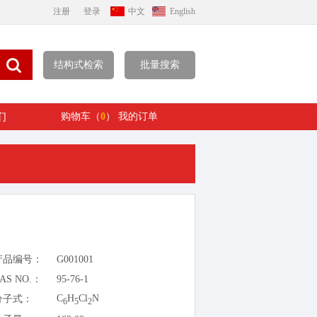
注册
登录
中文
English
结构式检索
批量搜索
们
购物车（
0
）
我的订单
产品编号：
G001001
AS NO.：
95-76-1
C
H
Cl
N
分子式：
6
5
2