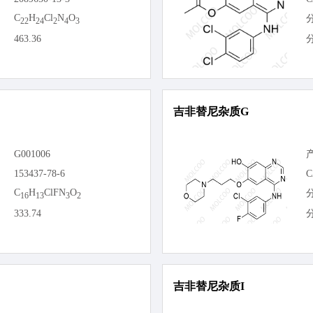
C
H
Cl
N
O
22
24
2
4
3
463.36
吉非替尼杂质G
G001006
153437-78-6
C
C
H
ClFN
O
16
13
3
2
333.74
吉非替尼杂质I