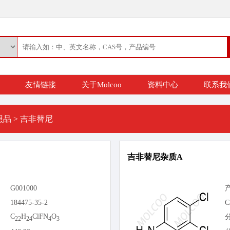
友情链接
关于Molcoo
资料中心
联系我
照品
>
吉非替尼
吉非替尼杂质A
G001000
184475-35-2
C
C
H
ClFN
O
22
24
4
3