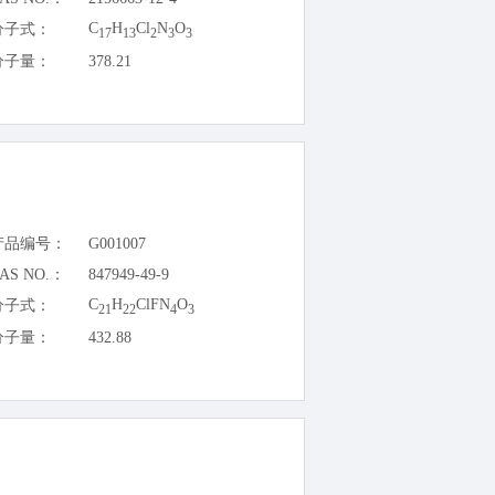
C
H
Cl
N
O
分子式：
17
13
2
3
3
分子量：
378.21
产品编号：
G001007
AS NO.：
847949-49-9
C
H
ClFN
O
分子式：
21
22
4
3
分子量：
432.88