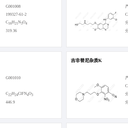
G001008
199327-61-2
C
C
H
N
O
16
21
3
4
319.36
吉非替尼杂质K
G001010
C
C
H
ClFN
O
22
24
4
3
446.9