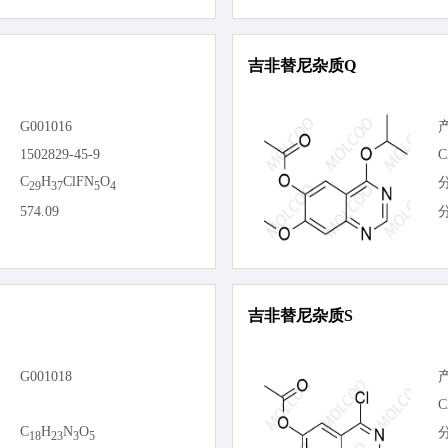
吉非替尼杂质Q
G001016
1502829-45-9
C
C
H
ClFN
O
29
37
5
4
574.09
吉非替尼杂质S
G001018
C
C
H
N
O
18
23
3
5