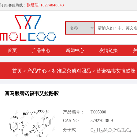
张经理 18274848843
订购/客服热线：
首页
产品中心
新闻中心
友情链接
关
首页
>
产品中心
>
标准品杂质对照品
>
替诺福韦艾拉酚胺
富马酸替诺福韦艾拉酚胺
产品编号：
T005000
CAS NO.：
379270-38-9
.
分子式：
C
H
N
O
P
C
H
O
21
29
6
5
4
4
4