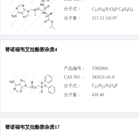
.
分子式：
C
H
N
O
P
C
H
O
21
36
7
6
4
4
4
分子量：
513.53 116.07
替诺福韦艾拉酚胺杂质4
产品编号：
T005004
CAS NO.：
342631-41-8
C
H
N
O
P
分子式：
21
22
5
4
分子量：
439.40
替诺福韦艾拉酚胺杂质17