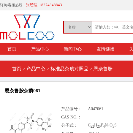
张经理 18274848843
订购/客服热线：
首页
产品中心
新闻中心
友情链接
关
首页
>
产品中心
>
标准品杂质对照品
>
恩杂鲁胺
恩杂鲁胺杂质061
产品编号：
A047061
CAS NO.：
C
H
F
N
O
S
分子式：
22
20
4
4
3