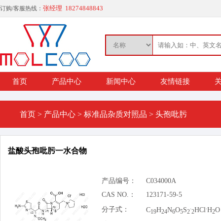
张经理 18274848843
订购/客服热线：
首页
产品中心
新闻中心
友情链接
关
首页
>
产品中心
>
标准品杂质对照品
>
头孢吡肟
盐酸头孢吡肟一水合物
产品编号：
C034000A
CAS NO.：
123171-59-5
.
.
分子式：
C
H
N
O
S
HCl
H
O
19
24
6
5
2
2
2