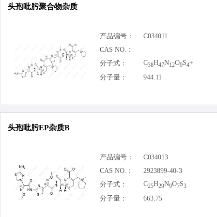
头孢吡肟聚合物杂质
产品编号：
C034011
CAS NO.：
C
H
N
O
S
+
分子式：
38
47
12
9
4
分子量：
944.11
头孢吡肟EP杂质B
产品编号：
C034013
CAS NO.：
2923899-40-3
C
H
N
O
S
分子式：
25
29
9
7
3
分子量：
663.75