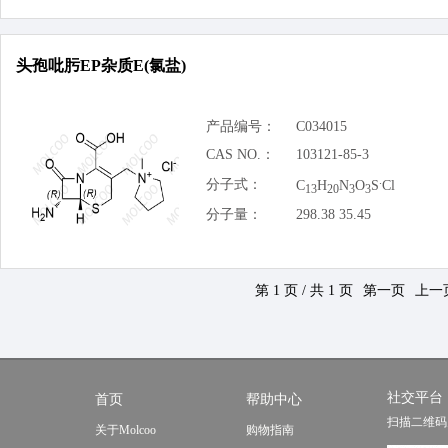
头孢吡肟EP杂质E(氯盐)
产品编号：
C034015
CAS NO.：
103121-85-3
.
分子式：
C
H
N
O
S
Cl
13
20
3
3
分子量：
298.38 35.45
第 1 页 / 共 1 页
第一页
上一
社交平台
首页
帮助中心
扫描二维码
关于Molcoo
购物指南