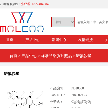
张经理 18274848843
订购/客服热线：
首页
产品中心
新闻中心
友情链接
关
首页
>
产品中心
>
标准品杂质对照品
>
诺氟沙星
诺氟沙星
产品编号：
N010000
CAS NO.：
70458-96-7
C
H
FN
O
分子式：
16
18
3
3