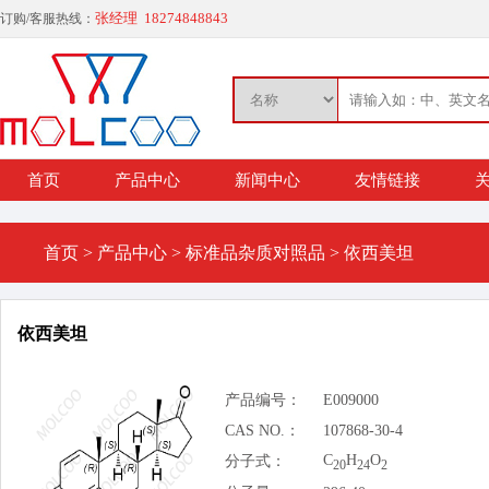
张经理 18274848843
订购/客服热线：
首页
产品中心
新闻中心
友情链接
关
首页
>
产品中心
>
标准品杂质对照品
>
依西美坦
依西美坦
产品编号：
E009000
CAS NO.：
107868-30-4
C
H
O
分子式：
20
24
2