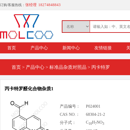
张经理 18274848843
订购/客服热线：
首页
产品中心
新闻中心
友情链接
关
首页
>
产品中心
>
标准品杂质对照品
>
丙卡特罗
丙卡特罗醛化合物杂质1
产品编号：
P024001
CAS NO.：
68304-21-2
C
H
NO
分子式：
10
7
3