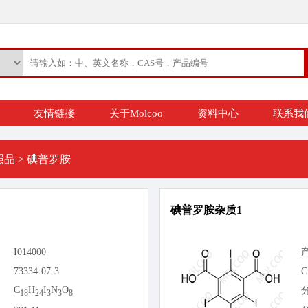
友情链接
关于Molcoo
资料中心
联系我
照品
>
碘普罗胺
碘普罗胺杂质1
I014000
73334-07-3
C
C
H
I
N
O
18
24
3
3
8