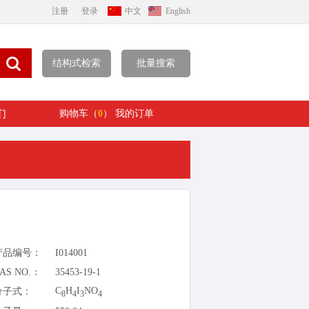
注册
登录
中文
English
结构式检索
批量搜索
们
购物车（
0
）
我的订单
产品编号：
I014001
AS NO.：
35453-19-1
C
H
I
NO
分子式：
8
4
3
4