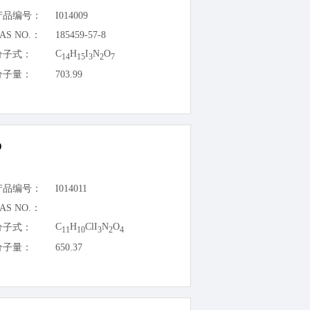
产品编号：
I014009
AS NO.：
185459-57-8
C
H
I
N
O
分子式：
14
15
3
2
7
分子量：
703.99
D
产品编号：
I014011
AS NO.：
C
H
ClI
N
O
分子式：
11
10
3
2
4
分子量：
650.37