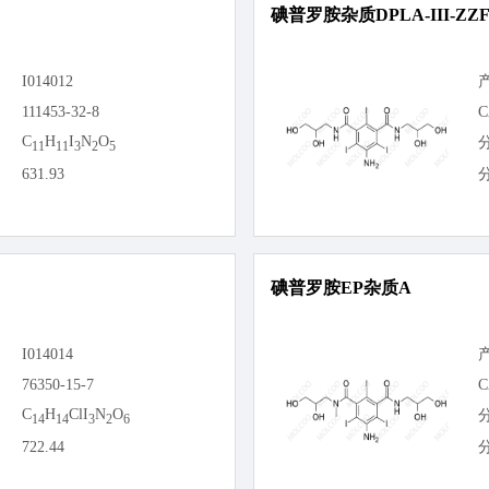
碘普罗胺杂质DPLA-III-ZZ
I014012
111453-32-8
C
C
H
I
N
O
11
11
3
2
5
631.93
碘普罗胺EP杂质A
I014014
76350-15-7
C
C
H
ClI
N
O
14
14
3
2
6
722.44