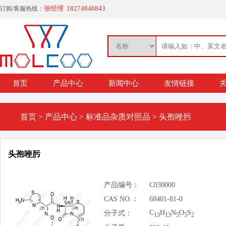
张经理 18274848843
订购/客服热线：
首页
产品中心
新闻中心
友情链接
关
首页
>
产品中心
>
标准品杂质对照品
>
头孢唑肟
头孢唑肟
产品编号：
C030000
CAS NO.：
68401-81-0
C
H
N
O
S
分子式：
13
13
5
5
2