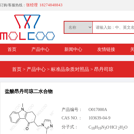
张经理 18274848843
订购/客服热线：
首页
产品中心
新闻中心
友情链接
关
首页
>
产品中心
>
标准品杂质对照品
>
昂丹司琼
盐酸昂丹司琼二水合物
产品编号：
O017000A
CAS NO.：
103639-04-9
.
.
分子式：
C
H
N
O
HCl
H
O
18
19
3
2
2