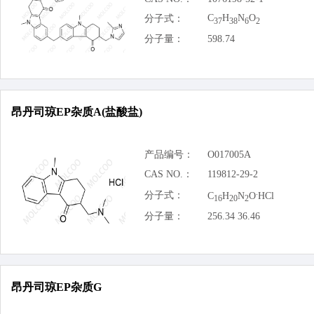
C
H
N
O
分子式：
37
38
6
2
分子量：
598.74
昂丹司琼EP杂质A(盐酸盐)
产品编号：
O017005A
CAS NO.：
119812-29-2
.
分子式：
C
H
N
O
HCl
16
20
2
分子量：
256.34 36.46
昂丹司琼EP杂质G