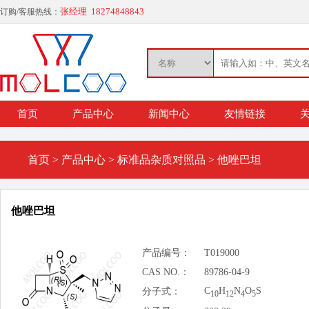
张经理 18274848843
订购/客服热线：
首页
产品中心
新闻中心
友情链接
关
首页
>
产品中心
>
标准品杂质对照品
>
他唑巴坦
他唑巴坦
产品编号：
T019000
CAS NO.：
89786-04-9
C
H
N
O
S
分子式：
10
12
4
5