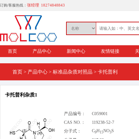
张经理 18274848843
订购/客服热线：
首页
产品中心
新闻中心
友情链接
关
首页
>
产品中心
>
标准品杂质对照品
>
卡托普利
卡托普利杂质1
产品编号：
C059001
CAS NO.：
119238-52-7
C
H
NO
S
分子式：
9
15
3