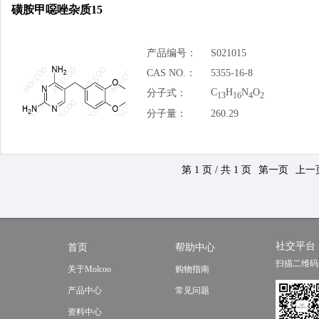
磺胺甲噁唑杂质15
产品编号：
S021015
CAS NO.：
5355-16-8
C
H
N
O
分子式：
13
16
4
2
分子量：
260.29
第 1 页 / 共 1 页
第一页
上一
社交平台
首页
帮助中心
扫描二维码
关于Molcoo
购物指南
产品中心
常见问题
资料中心