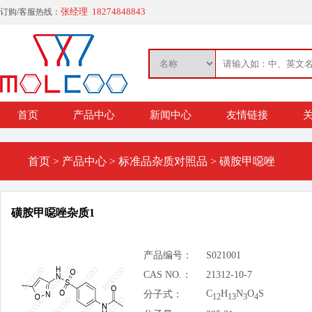
张经理 18274848843
订购/客服热线：
首页
产品中心
新闻中心
友情链接
关
首页
>
产品中心
>
标准品杂质对照品
>
磺胺甲噁唑
磺胺甲噁唑杂质1
产品编号：
S021001
CAS NO.：
21312-10-7
C
H
N
O
S
分子式：
12
13
3
4