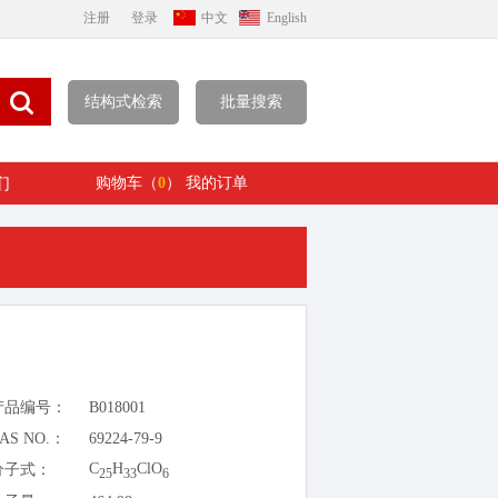
注册
登录
中文
English
结构式检索
批量搜索
们
购物车（
0
）
我的订单
产品编号：
B018001
AS NO.：
69224-79-9
C
H
ClO
分子式：
25
33
6