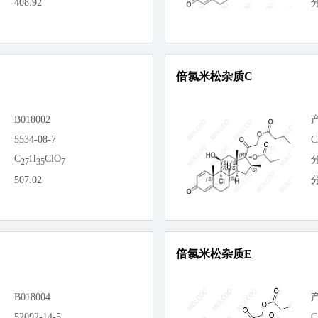
408.92
倍氯米松杂质C
B018002
5534-08-7
C
C
H
ClO
27
35
7
507.02
倍氯米松杂质E
B018004
52092-14-5
C