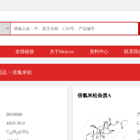
友情链接
关于Molcoo
资料中心
联系我
照品
>
倍氯米松
倍氯米松杂质A
B018000
4419-39-0
C
C
H
ClO
22
29
5