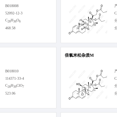
B018008
52092-12-3
C
C
H
O
28
36
6
468.58
倍氯米松杂质M
B018010
114371-33-4
C
C
H
ClO
28
39
7
523.06