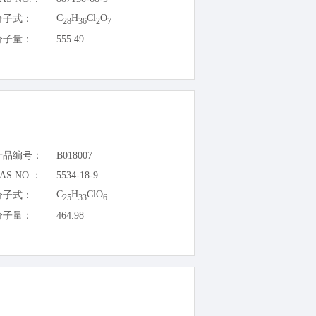
C
H
Cl
O
分子式：
28
36
2
7
分子量：
555.49
产品编号：
B018007
AS NO.：
5534-18-9
C
H
ClO
分子式：
25
33
6
分子量：
464.98