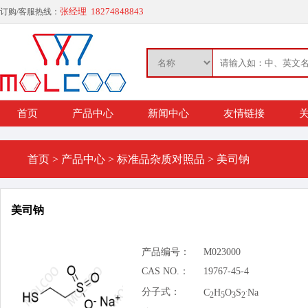
张经理 18274848843
订购/客服热线：
首页
产品中心
新闻中心
友情链接
关
首页
>
产品中心
>
标准品杂质对照品
>
美司钠
美司钠
产品编号：
M023000
CAS NO.：
19767-45-4
.
分子式：
C
H
O
S
Na
2
5
3
2