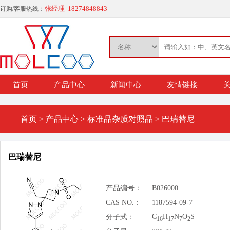
张经理 18274848843
订购/客服热线：
首页
产品中心
新闻中心
友情链接
关
首页
>
产品中心
>
标准品杂质对照品
>
巴瑞替尼
巴瑞替尼
产品编号：
B026000
CAS NO.：
1187594-09-7
C
H
N
O
S
分子式：
16
17
7
2