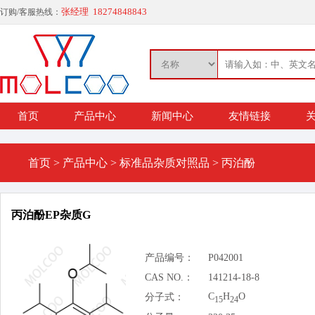
张经理 18274848843
订购/客服热线：
首页
产品中心
新闻中心
友情链接
关
首页
>
产品中心
>
标准品杂质对照品
>
丙泊酚
丙泊酚EP杂质G
产品编号：
P042001
CAS NO.：
141214-18-8
C
H
O
分子式：
15
24