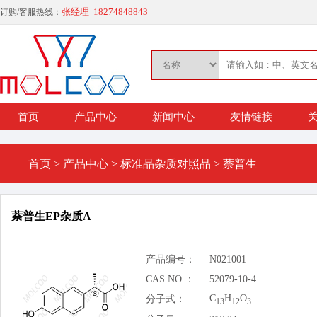
张经理 18274848843
订购/客服热线：
首页
产品中心
新闻中心
友情链接
关
首页
>
产品中心
>
标准品杂质对照品
>
萘普生
萘普生EP杂质A
产品编号：
N021001
CAS NO.：
52079-10-4
C
H
O
分子式：
13
12
3