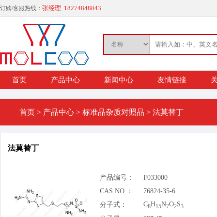
张经理 18274848843
订购/客服热线：
首页
产品中心
新闻中心
友情链接
关
首页
>
产品中心
>
标准品杂质对照品
>
法莫替丁
法莫替丁
产品编号：
F033000
CAS NO.：
76824-35-6
C
H
N
O
S
分子式：
8
15
7
2
3