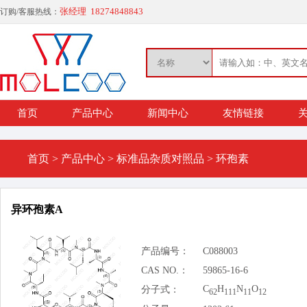
张经理 18274848843
订购/客服热线：
首页
产品中心
新闻中心
友情链接
关
首页
>
产品中心
>
标准品杂质对照品
>
环孢素
异环孢素A
产品编号：
C088003
CAS NO.：
59865-16-6
C
H
N
O
分子式：
62
111
11
12