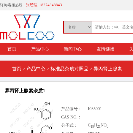
张经理 18274848843
订购/客服热线：
首页
产品中心
新闻中心
友情链接
关
首页
>
产品中心
>
标准品杂质对照品
>
异丙肾上腺素
异丙肾上腺素杂质1
产品编号：
I035001
CAS NO.：
C
H
NO
分子式：
19
21
6