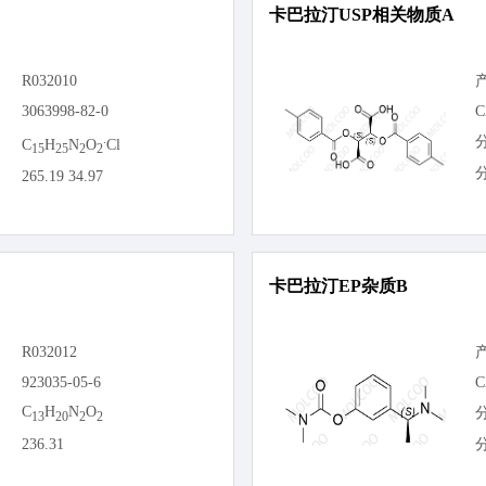
卡巴拉汀USP相关物质A
R032010
3063998-82-0
C
.
C
H
N
O
Cl
15
25
2
2
265.19 34.97
卡巴拉汀EP杂质B
R032012
923035-05-6
C
C
H
N
O
13
20
2
2
236.31