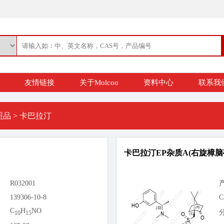
友情链接
关于Molcoo
资料中心
联系我
照品
>
卡巴拉汀
卡巴拉汀EP杂质A(右旋樟脑
R032001
139306-10-8
C
C
H
NO
10
15