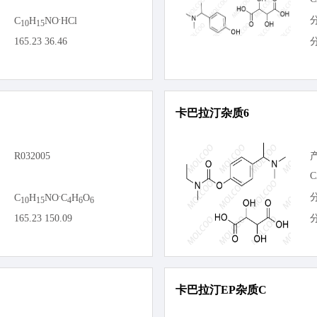
.
C
H
NO
HCl
10
15
165.23 36.46
卡巴拉汀杂质6
R032005
C
.
C
H
NO
C
H
O
10
15
4
6
6
165.23 150.09
卡巴拉汀EP杂质C