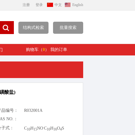
注册
登录
中文
English
结构式检索
批量搜索
们
购物车（
0
）
我的订单
磺酸盐)
产品编号：
R032001A
AS NO.：
.
分子式：
C
H
NO
C
H
O
S
10
15
10
16
4