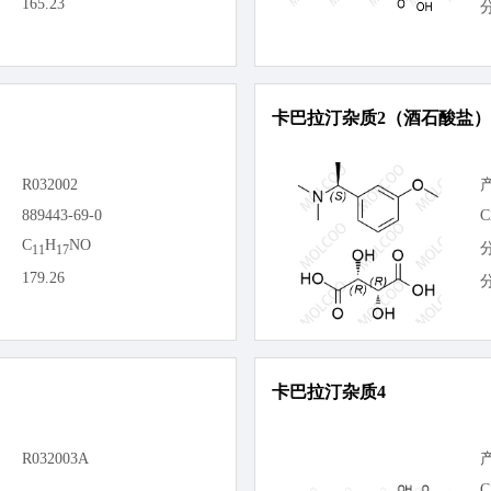
165.23
卡巴拉汀杂质2（酒石酸盐）
R032002
889443-69-0
C
C
H
NO
11
17
179.26
卡巴拉汀杂质4
R032003A
C