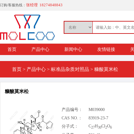
张经理 18274848843
订购/客服热线：
首页
产品中心
新闻中心
友情链接
关
首页
>
产品中心
>
标准品杂质对照品
>
糠酸莫米松
糠酸莫米松
产品编号：
M039000
CAS NO.：
83919-23-7
C
H
Cl
O
分子式：
27
30
2
6