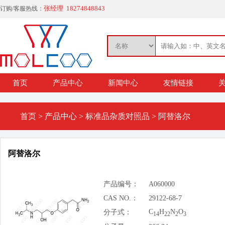
张经理 18274848843
订购/客服热线：
首页
产品中心
新闻中心
友情链接
关
首页
>
产品中心
>
标准品杂质对照品
>
阿替洛尔
阿替洛尔
产品编号：
A060000
CAS NO.：
29122-68-7
C
H
N
O
分子式：
14
22
2
3