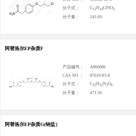
C
H
ClNO
分子式：
11
14
3
分子量：
243.69
阿替洛尔EP杂质F
产品编号：
A060006
CAS NO.：
87619-83-8
C
H
N
O
分子式：
25
35
3
6
分子量：
473.56
阿替洛尔EP杂质G(钠盐）