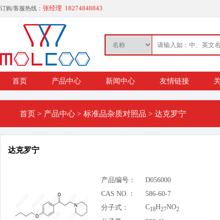
张经理 18274848843
订购/客服热线：
首页
产品中心
新闻中心
友情链接
关
首页
>
产品中心
>
标准品杂质对照品
>
达克罗宁
达克罗宁
产品编号：
D056000
CAS NO.：
586-60-7
C
H
NO
分子式：
18
27
2