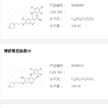
产品编号：
B048008
CAS NO.：
C
H
Cl
N
O
分子式：
26
30
2
4
5
分子量：
549.45
博舒替尼杂质10
产品编号：
B048010
CAS NO.：
C
H
Cl
N
O
分子式：
25
27
2
5
3
分子量：
516.42