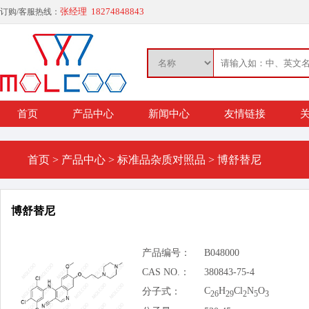
张经理 18274848843
订购/客服热线：
首页
产品中心
新闻中心
友情链接
关
首页
>
产品中心
>
标准品杂质对照品
>
博舒替尼
博舒替尼
产品编号：
B048000
CAS NO.：
380843-75-4
C
H
Cl
N
O
分子式：
26
29
2
5
3