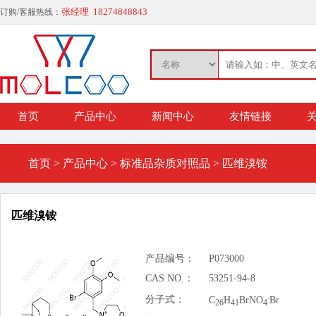
张经理 18274848843
订购/客服热线：
首页
产品中心
新闻中心
友情链接
关
首页
>
产品中心
>
标准品杂质对照品
>
匹维溴铵
匹维溴铵
产品编号：
P073000
CAS NO.：
53251-94-8
.
分子式：
C
H
BrNO
Br
26
41
4