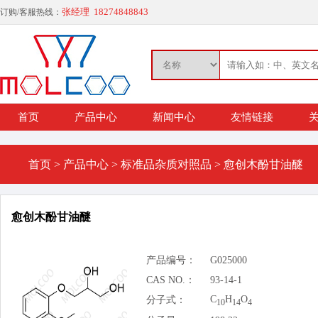
张经理 18274848843
订购/客服热线：
首页
产品中心
新闻中心
友情链接
关
首页
>
产品中心
>
标准品杂质对照品
>
愈创木酚甘油醚
愈创木酚甘油醚
产品编号：
G025000
CAS NO.：
93-14-1
C
H
O
分子式：
10
14
4