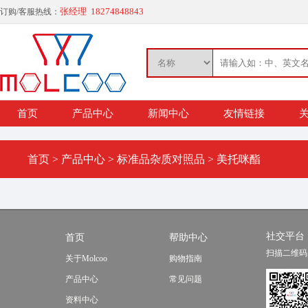
张经理 18274848843
订购/客服热线：
首页
产品中心
新闻中心
友情链接
关
首页
>
产品中心
>
标准品杂质对照品
>
美托咪酯
社交平台
首页
帮助中心
扫描二维码
关于Molcoo
购物指南
产品中心
常见问题
资料中心