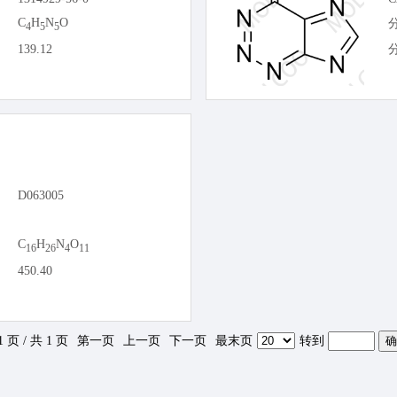
C
H
N
O
4
5
5
139.12
D063005
C
H
N
O
16
26
4
11
450.40
1 页 / 共 1 页
第一页
上一页
下一页
最末页
转到