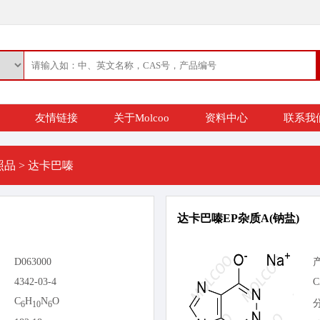
友情链接
关于Molcoo
资料中心
联系我
照品
>
达卡巴嗪
达卡巴嗪EP杂质A(钠盐)
D063000
4342-03-4
C
C
H
N
O
6
10
6