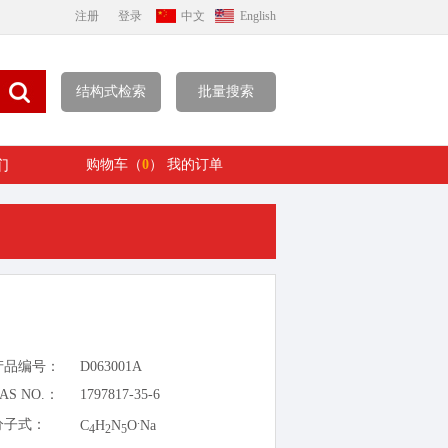
注册
登录
中文
English
结构式检索
批量搜索
们
购物车（
0
）
我的订单
产品编号：
D063001A
AS NO.：
1797817-35-6
.
分子式：
C
H
N
O
Na
4
2
5