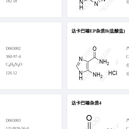
182.18
达卡巴嗪EP杂质B(盐酸盐)
D063002
360-97-4
C
C
H
N
O
4
6
4
126.12
达卡巴嗪杂质4
D063003
1314929-56-0
C