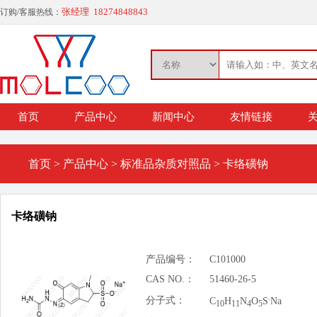
张经理 18274848843
订购/客服热线：
首页
产品中心
新闻中心
友情链接
关
首页
>
产品中心
>
标准品杂质对照品
>
卡络磺钠
卡络磺钠
产品编号：
C101000
CAS NO.：
51460-26-5
.
分子式：
C
H
N
O
S
Na
10
11
4
5