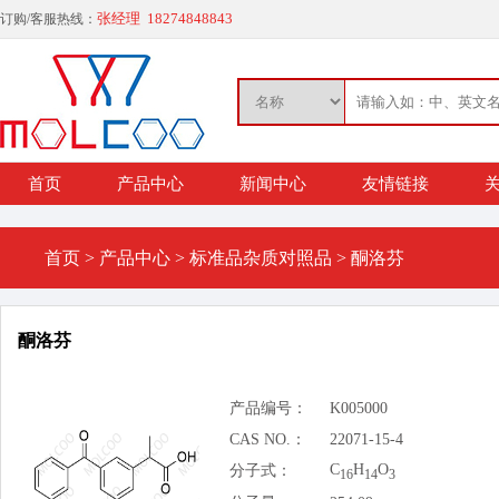
张经理 18274848843
订购/客服热线：
首页
产品中心
新闻中心
友情链接
关
首页
>
产品中心
>
标准品杂质对照品
>
酮洛芬
酮洛芬
产品编号：
K005000
CAS NO.：
22071-15-4
C
H
O
分子式：
16
14
3