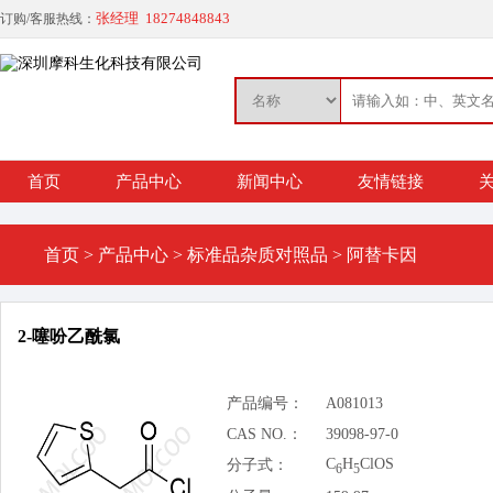
张经理 18274848843
订购/客服热线：
首页
产品中心
新闻中心
友情链接
关
首页
>
产品中心
>
标准品杂质对照品
>
阿替卡因
2-噻吩乙酰氯
产品编号：
A081013
CAS NO.：
39098-97-0
C
H
ClOS
分子式：
6
5