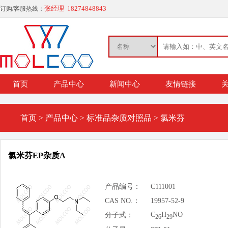
张经理 18274848843
订购/客服热线：
首页
产品中心
新闻中心
友情链接
关
首页
>
产品中心
>
标准品杂质对照品
>
氯米芬
氯米芬EP杂质A
产品编号：
C111001
CAS NO.：
19957-52-9
C
H
NO
分子式：
26
29