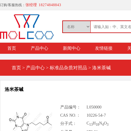
张经理 18274848843
订购/客服热线：
首页
产品中心
新闻中心
友情链接
关
首页
>
产品中心
>
标准品杂质对照品
>
洛米茶碱
洛米茶碱
产品编号：
L050000
CAS NO.：
10226-54-7
C
H
N
O
分子式：
13
18
4
3