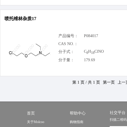
喷托维林杂质17
产品编号：
P084017
CAS NO.：
C
H
ClNO
分子式：
8
18
分子量：
179.69
第 1 页 / 共 1 页
第一页
上一
社交平台
首页
帮助中心
扫描二维码
关于Molcoo
购物指南