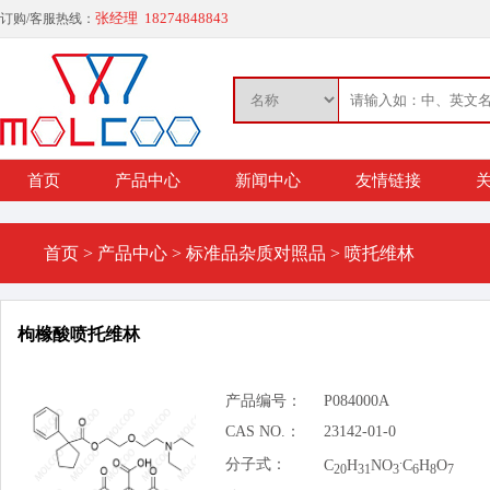
张经理 18274848843
订购/客服热线：
首页
产品中心
新闻中心
友情链接
关
首页
>
产品中心
>
标准品杂质对照品
>
喷托维林
枸橼酸喷托维林
产品编号：
P084000A
CAS NO.：
23142-01-0
.
分子式：
C
H
NO
C
H
O
20
31
3
6
8
7