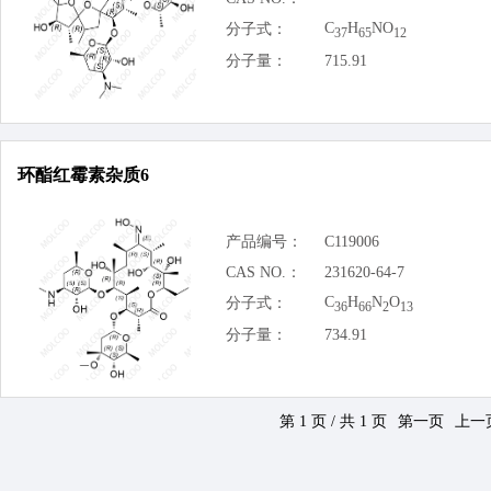
C
H
NO
分子式：
37
65
12
分子量：
715.91
环酯红霉素杂质6
产品编号：
C119006
CAS NO.：
231620-64-7
C
H
N
O
分子式：
36
66
2
13
分子量：
734.91
第 1 页 / 共 1 页
第一页
上一