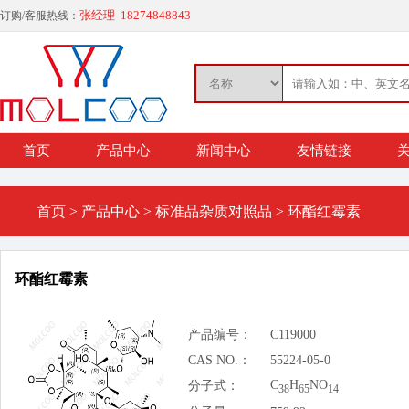
张经理 18274848843
订购/客服热线：
首页
产品中心
新闻中心
友情链接
关
首页
>
产品中心
>
标准品杂质对照品
>
环酯红霉素
环酯红霉素
产品编号：
C119000
CAS NO.：
55224-05-0
C
H
NO
分子式：
38
65
14