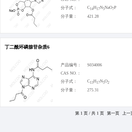
C
H
N
NaO
P
分子式：
14
17
5
7
分子量：
421.28
丁二酰环磷腺苷杂质6
产品编号：
S034006
CAS NO.：
C
H
N
O
分子式：
13
17
5
2
分子量：
275.31
第 1 页 / 共 1 页
第一页
上一