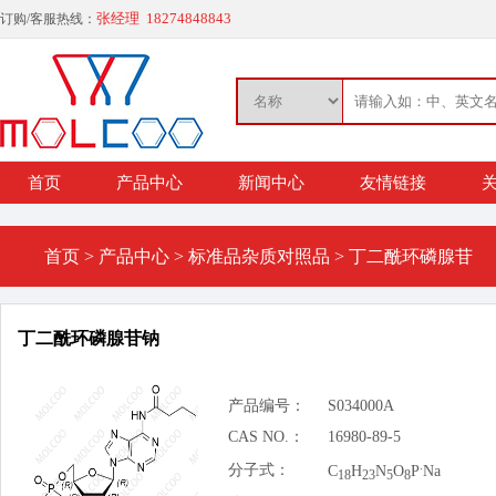
张经理 18274848843
订购/客服热线：
首页
产品中心
新闻中心
友情链接
关
首页
>
产品中心
>
标准品杂质对照品
>
丁二酰环磷腺苷
丁二酰环磷腺苷钠
产品编号：
S034000A
CAS NO.：
16980-89-5
.
分子式：
C
H
N
O
P
Na
18
23
5
8