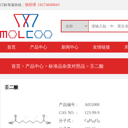
张经理 18274848843
订购/客服热线：
首页
产品中心
新闻中心
友情链接
关
首页
>
产品中心
>
标准品杂质对照品
>
壬二酸
壬二酸
产品编号：
A052000
CAS NO.：
123-99-9
C
H
O
分子式：
9
16
4