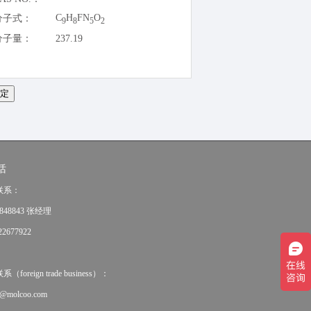
C
H
FN
O
分子式：
9
8
5
2
分子量：
237.19
话
联系：
848843 张经理
2677922
oreign trade business）：
e@molcoo.com