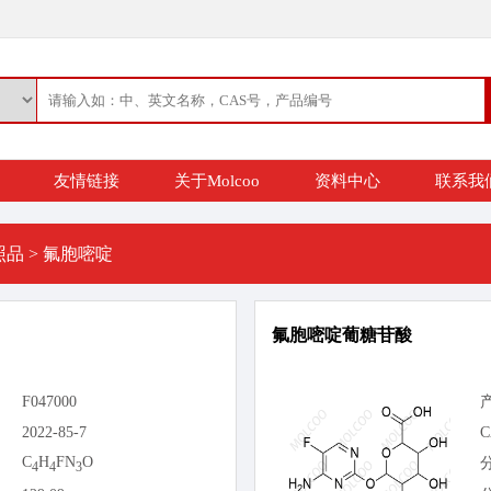
友情链接
关于Molcoo
资料中心
联系我
照品
>
氟胞嘧啶
氟胞嘧啶葡糖苷酸
F047000
2022-85-7
C
C
H
FN
O
4
4
3