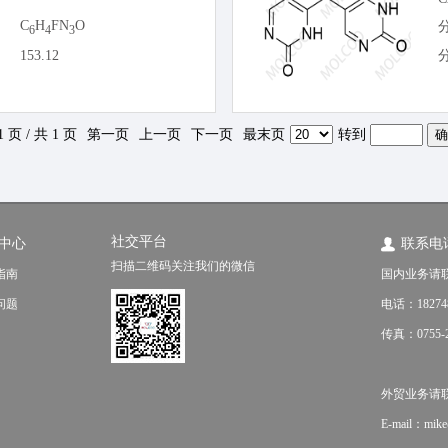
C
H
FN
O
6
4
3
153.12
1 页 / 共 1 页
第一页
上一页
下一页
最末页
转到
社交平台
中心
联系电
扫描二维码关注我们的微信
指南
国内业务请
问题
电话：18274
传真：0755-2
外贸业务请联系（f
E-mail：mik