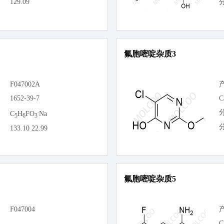
129.09
氟胞嘧啶杂质3
F047002A
1652-39-7
C
.
C
H
FO
Na
5
6
3
133.10 22.99
氟胞嘧啶杂质5
F047004
C