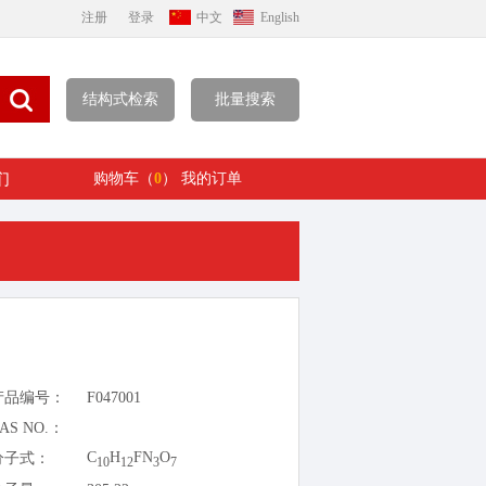
注册
登录
中文
English
结构式检索
批量搜索
们
购物车（
0
）
我的订单
产品编号：
F047001
AS NO.：
C
H
FN
O
分子式：
10
12
3
7