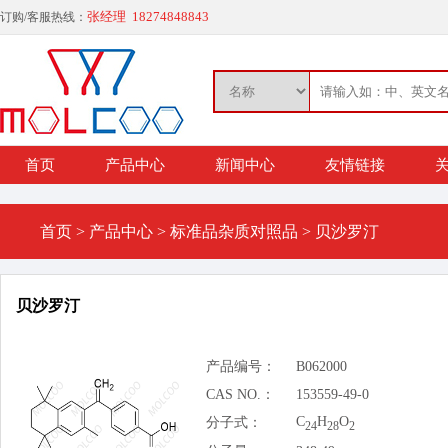
张经理 18274848843
订购/客服热线：
首页
产品中心
新闻中心
友情链接
关
首页
>
产品中心
>
标准品杂质对照品
>
贝沙罗汀
贝沙罗汀
产品编号：
B062000
CAS NO.：
153559-49-0
C
H
O
分子式：
24
28
2