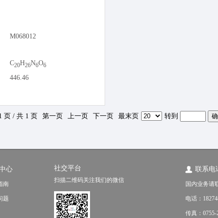
M068012
C
H
N
O
20
26
6
6
446.46
1 页 / 共 1 页
第一页
上一页
下一页
最末页
转到
社交平台
中心
联系电
扫描二维码关注我们的微信
指南
国内业务请
问题
电话：18274
传真：0755-2