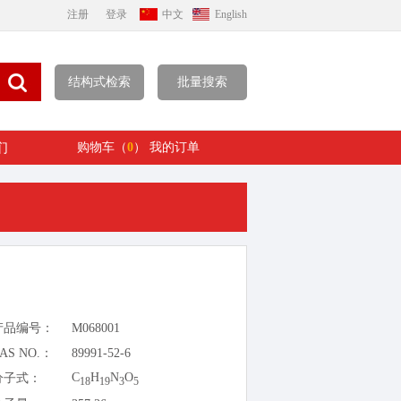
注册
登录
中文
English
结构式检索
批量搜索
们
购物车（
0
）
我的订单
产品编号：
M068001
AS NO.：
89991-52-6
C
H
N
O
分子式：
18
19
3
5