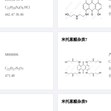
.
C
H
N
O
HCl
22
26
4
6
442.47 36.46
米托蒽醌杂质7
M068006
C
C
H
N
O
22
27
5
7
473.48
米托蒽醌杂质9