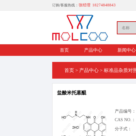
张经理 18274848843
订购/客服热线：
首页
产品中心
新闻中心
首页
>
产品中心
>
标准品杂质对
盐酸米托蒽醌
产品编号：
CAS NO.：
分子式：