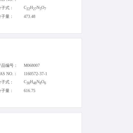
C
H
N
O
分子式：
22
27
5
7
分子量：
473.48
产品编号：
M068007
AS NO.：
1160572-37-1
C
H
N
O
分子式：
30
48
8
6
分子量：
616.75