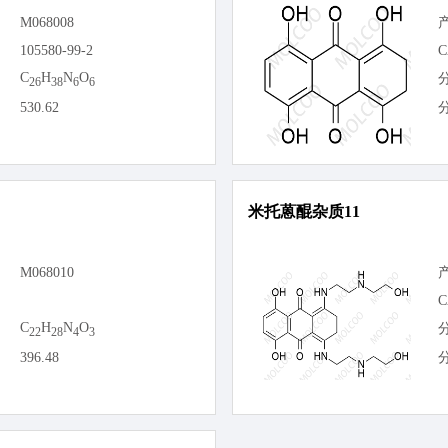
M068008
105580-99-2
C
C
H
N
O
26
38
6
6
530.62
米托蒽醌杂质11
M068010
C
C
H
N
O
22
28
4
3
396.48