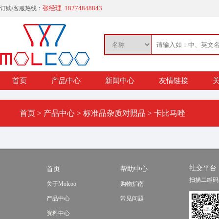
张经理 18274848843
订购/客服热线：
首页
产品中心
新闻中心
友情链接
关
首页
>
产品中心
>
标准品杂质对照品
>
卡比马唑
社交平台
首页
帮助中心
扫描二维码
关于Molcoo
购物指南
产品中心
常见问题
资料中心