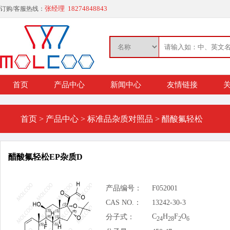
张经理 18274848843
订购/客服热线：
首页
产品中心
新闻中心
友情链接
关
首页
>
产品中心
>
标准品杂质对照品
>
醋酸氟轻松
醋酸氟轻松EP杂质D
产品编号：
F052001
CAS NO.：
13242-30-3
C
H
F
O
分子式：
24
28
2
6