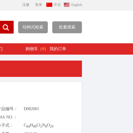
注册
登录
中文
English
结构式检索
批量搜索
们
购物车（
0
）
我的订单
产品编号：
D082001
AS NO.：
C
H
Cl
N
O
分子式：
84
90
2
8
29