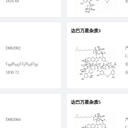
1816.69
达巴万星杂质3
D082002
C
C
H
Cl
N
O
89
102
2
10
28
1830.72
达巴万星杂质5
D082004
C