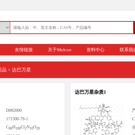
友情链接
关于Molcoo
资料中心
联系我
照品
>
达巴万星
达巴万星杂质1
D082000
171500-79-1
C
C
H
Cl
N
O
88
100
2
10
28