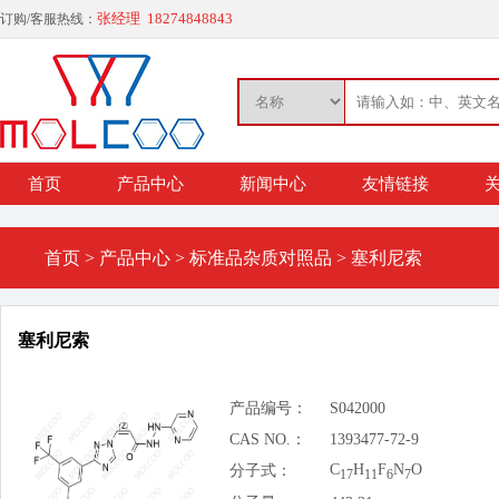
张经理 18274848843
订购/客服热线：
首页
产品中心
新闻中心
友情链接
关
首页
>
产品中心
>
标准品杂质对照品
>
塞利尼索
塞利尼索
产品编号：
S042000
CAS NO.：
1393477-72-9
C
H
F
N
O
分子式：
17
11
6
7